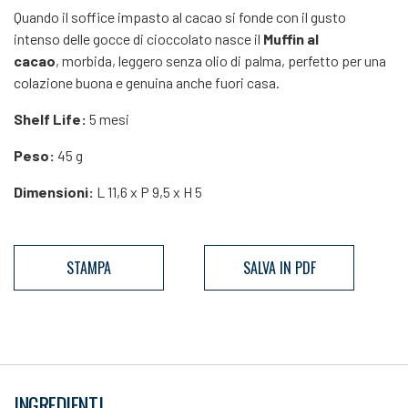
Quando il soffice impasto al cacao si fonde con il gusto
intenso delle gocce di cioccolato nasce il
Muffin al
cacao
, morbida, leggero senza olio di palma, perfetto per una
colazione buona e genuina anche fuori casa.
Shelf Life:
5 mesi
Peso:
45 g
Dimensioni:
L 11,6 x P 9,5 x H 5
STAMPA
SALVA IN PDF
INGREDIENTI