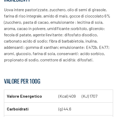
Uova intere pastorizzate, zucchero, olio di semi di girasole,
farina di riso integrale, amido di mais, gocce di cioccolato 6%
(zucchero, pasta di cacao, emulsionante : lecitina di soia,
aroma, cacao in polvere, umidificante:sorbitolo, glicerolo:
fecola di patate, agente lievitante: difosfato disodico,
carbonato acido di sodio; fibra di barbabietola, inulina,
addensanti: gomma di xanthan; emulsionante: E472b, E477;
aromi, glucosio, farina di soia, conservanti: acido sorbico,
propionato di sodio, correttore di acidità: difosfati.
VALORE PER 100G
Valore Energetico
(Kcal) 409
(KJ) 1707
Carboidrati
(g) 44.6